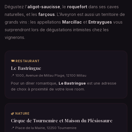
Dégustez l'
aligot-saucisse
, le
roquefort
dans ses caves
naturelles, et les
farçous
. L'Aveyron est aussi un territoire de
grands vins : les appellations
Marcillac
et
Entraygues
vous
surprendront lors de dégustations intimistes chez les
vignerons.
🍽️ RESTAURANT
Le Bastringue
📍 1000, Avenue de Millau Plage, 12100 Millau
Pour un dîner romantique,
Le Bastringue
est une adresse
de choix à proximité de votre love room.
🌿 NATURE
Cirque de Tournemire et Maison du Plésiosaure
📍 Place de la Mairie, 12250 Tournemire