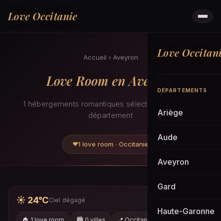
Love Occitanie
Love Occitan
Accueil
›
Aveyron
Love Room en Aveyron
DÉPARTEMENTS
1 hébergements romantiques sélectionnés dans le
Ariège
département
Aude
1 love room · Occitanie
Aveyron
Gard
☀️ 24°C
Ciel dégagé
Haute-Garonne
🏠 1 love room
🏙️ 0 villes
📍 Occitanie