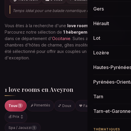
Gers
Temps idéal pour une balade romantique en amoureux ☀️
Hérault
Vous êtes à la recherche d'une
love room en Aveyron
?
Parcourez notre sélection de
1 hébergements romantiques
Lot
dans ce département d'
Occitanie
. Suites avec jacuzzi privatif,
chambres d'hôtes de charme, gîtes insolites — chaque lieu a
été sélectionné pour offrir aux couples un moment
Lozère
d'exception.
Hautes-Pyrénée
Pyrénées-Orient
1
love rooms en Aveyron
Tarn
🌶️ Pimentés
Tous
💕 Doux
❤️ Favoris
1
0
Tarn-et-Garonne
💰 Prix ↕
Spa / Jacuzzi
1
THÉMATIQUES