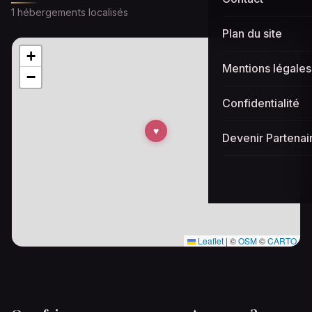
1 hébergements localisés
Plan du site
+
Mentions légales
−
Confidentialité
♥
Devenir Partenai
Leaflet
|
©
OSM
©
CARTO