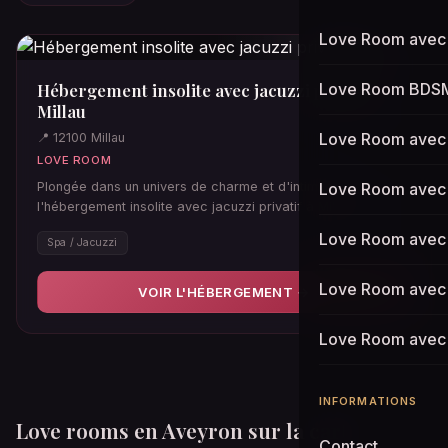
110€
Love Room avec 
♡
Hébergement insolite avec jacuzzi privatif
Love Room BDS
Millau
Love Room avec S
📍 12100 Millau
LOVE ROOM
Plongée dans un univers de charme et d'intimité,
Love Room avec
l'hébergement insolite avec jacuzzi privatif à Millau est
l'escapade rê…
Love Room avec 
Spa / Jacuzzi
Love Room avec 
VOIR L'HÉBERGEMENT →
Love Room avec 
INFORMATIONS
Love rooms en Aveyron sur la carte
Contact